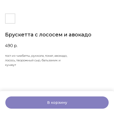
Брускетта с лососем и авокадо
490
р.
тост из чиабатты, руккола, томат, авокадо,
лосось, творожный сыр, бальзамик и
кунжут
В корзину